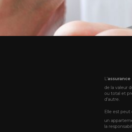
L’
assurance 
de la valeur 
ou total et 
d’autre.
Elle est peu
un appartemen
la responsabil